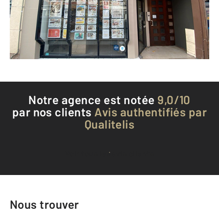
Envoyer un message
Téléphoner à l'agence
Notre agence est notée
9,0/10
par nos clients
Avis authentifiés par
Qualitelis
Voir tous les avis clients
Nous trouver