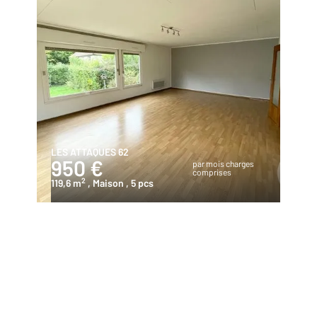
LES ATTAQUES 62
950 €
par mois charges
comprises
2
119,6 m
, Maison
, 5 pcs