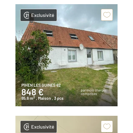
Exclusivité
PIHEN LES GUINES 62
848 €
par mois charges
comprises
2
85,6 m
, Maison
, 3 pcs
Exclusivité