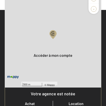
-
Parlons de vous, parlons biens
Votre compte :
Accéder à mon compte
500 m
©
Mappy
Votre agence est notée
Achat
Location