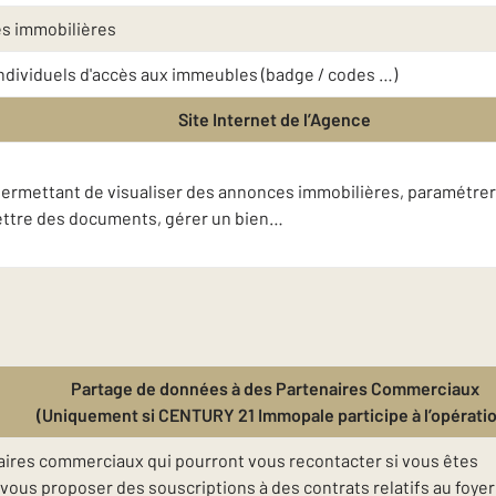
es immobilières
 individuels d'accès aux immeubles (badge / codes …)
Site Internet de l’Agence
t permettant de visualiser des annonces immobilières, paramétrer
mettre des documents, gérer un bien…
Partage de données à des Partenaires Commerciaux
(Uniquement si CENTURY 21 Immopale participe à l’opérati
ires commerciaux qui pourront vous recontacter si vous êtes
ous proposer des souscriptions à des contrats relatifs au foyer