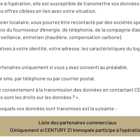
 à l’opération, elle est susceptible de transmettre vos donnée
 offres ciblées en lien avec votre situation.
ssier locataire, vous pourrez être recontacté par des sociétés s
 du fournisseur d’énergie, de téléphonie, de la compagnie d’a
urveillance, entretien chaudière, compensation carbone).
ives à votre identité, votre adresse, les caractéristiques du log
rtenaires uniquement si vous y avez consenti au préalable.
r sms, par téléphone ou par courrier postal.
re consentement à la transmission des données en contactant 
 sont les droits sur les données ? ».
xquels vos données sont transmises est la suivante :
Liste des partenaires commerciaux
(Uniquement si CENTURY 21 Immopale participe à l’opérati