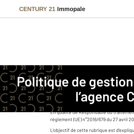
CENTURY 21
Immopale
Immobilier
Politique de gestion des données personnelle
Politique de gestion des données personnelles pour
CENTURY 21 Immopale est une agence i
l’agence
C
Cette agence, juridiquement et financi
dans le cadre de ses activités.
En qualité de Responsable du traitemen
règlement (UE) n°2016/679 du 27 avril 20
L’objectif de cette rubrique est d’expli