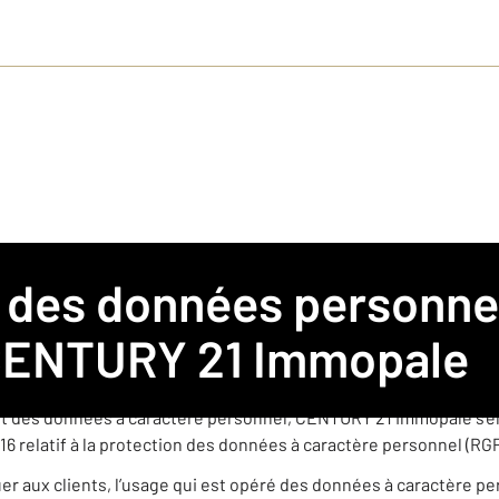
s pour l’agence CENTURY 21 Immopale
mmobilière franchisée membre du réseau de franchise CENTURY
ENTURY 21 Immopale
èrement indépendante est amenée à collecter et traiter des donn
t des données à caractère personnel, CENTURY 21 Immopale s’en
16 relatif à la protection des données à caractère personnel (RG
quer aux clients, l’usage qui est opéré des données à caractère p