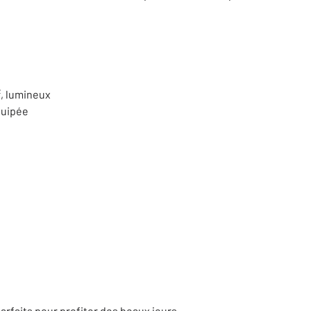
², lumineux
quipée
parfaits pour profiter des beaux jours