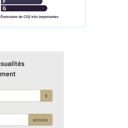
Émissions de CO2 très importantes
sualités
ement
€
années