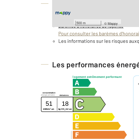
À savoir
Taxe foncière : 1800 €
500 m
©
Mappy
Barèmes d'honoraires de l'agence
Pour consulter les barèmes d'honorair
Les informations sur les risques auxq
Les performances énerg
logement extrêmement performant
consommation
(énergie primaire)
émissions
51
18
2
2
kg CO
/m
.an
kWh/m
.an
2