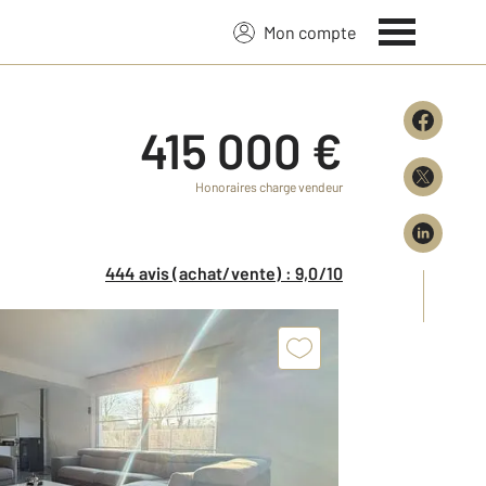
Mon compte
415 000 €
Honoraires charge vendeur
444 avis (achat/vente) : 9,0/10