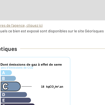
es de l'agence, cliquez ici
uels ce bien est exposé sont disponibles sur le site Géorisques 
étiques
Dont émissions de gaz à effet de serre
*
peu d'émissions de CO2
18
kgCO
/m
.an
2
2