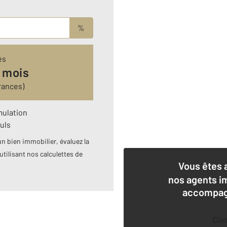
%
és
 mois
rances)
mulation
uls
n bien immobilier, évaluez la
utilisant nos calculettes de
Vous êtes 
nos agents i
accompagn
Co