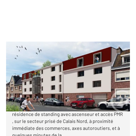
CALAIS 62
2
74,75 m
, 3 pièces
Ref : 17954
Appartement T3 à vendre
236 000 €
Nouveauté uniquement chez Century21 !!!
Programme neuf de 15 appartements en VEFA, en
résidence de standing avec ascenseur et accès PMR
, sur le secteur prisé de Calais Nord, à proximité
immédiate des commerces, axes autoroutiers, et à
quelques minutes de la ...