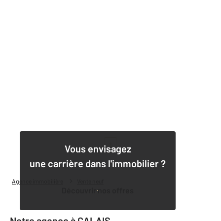
1
Vous envisagez
une carrière dans l'immobilier ?
Agence immobilière
Vente neuf
Découvrir nos offres
Notre agence à CALAIS