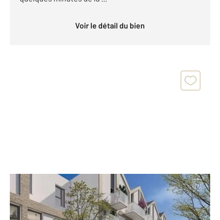
Voir le détail du bien
CALAIS 62
2
18,30 m
, 1 pièce
Ref : 18416