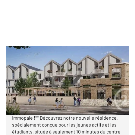
CALAIS 62
2
19 m
, 1 pièce
Ref : 18417
Appartement Studio à vendre
93 100 €
**Annonce immobilière Résidence à Calais**
**Investissez dans le futur avec Century 21
Immopale !** Découvrez notre nouvelle résidence,
spécialement conçue pour les jeunes actifs et les
étudiants, située à seulement 10 minutes du centre-