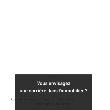
1
Vous envisagez
une carrière dans l'immobilier ?
Agence immobilière
Vente
Vente parking
Découvrir nos offres