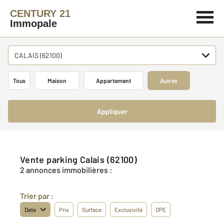
CENTURY 21
Immopale
CALAIS (62100)
Tous
Maison
Appartement
Autres
Appliquer
Vente parking Calais (62100)
2 annonces immobilières :
Trier par :
Date
Prix
Surface
Exclusivité
DPE