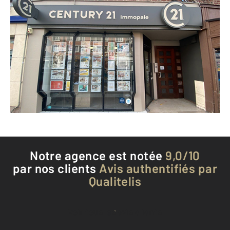
CENTURY 21 Immopale
13 rue Royale
CALAIS - 62100
Envoyer un message
Téléphoner à l'agence
Notre agence est notée
9,0/10
par nos clients
Avis authentifiés par
Qualitelis
Voir tous les avis clients