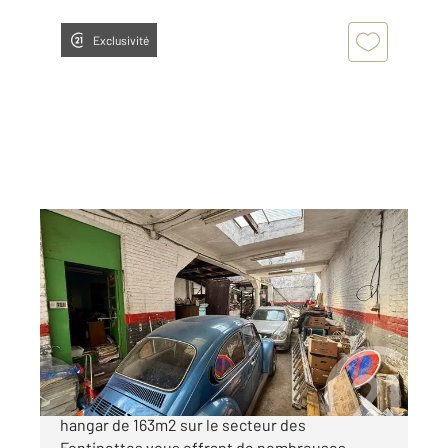
Exclusivité
CALAIS 62
2
163 m
Ref : 18818
Parking à vendre
91 000 €
Century21 vous propose en exclusivité ce
hangar de 163m2 sur le secteur des
Fontinettes vous offrant de nombreuses