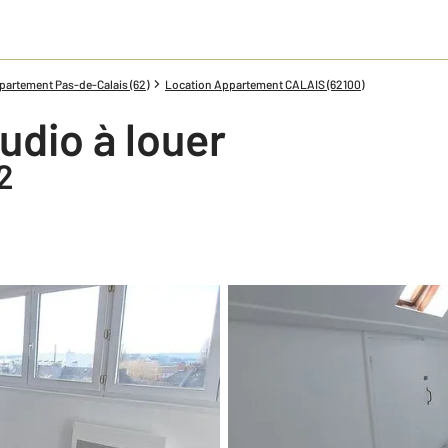
partement Pas-de-Calais (62)
Location Appartement CALAIS (62100)
udio à louer
2