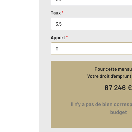
Taux
*
Apport
*
Pour cette mensua
Votre droit d'emprunt 
67 246
Il n'y a pas de bien correspondant à votre
budget