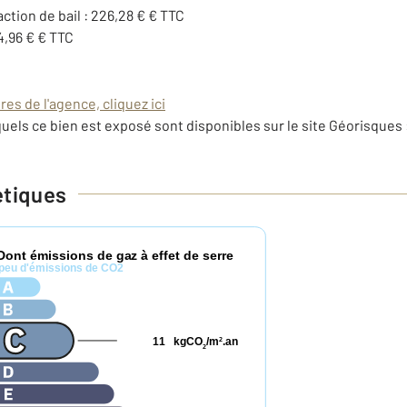
action de bail : 226,28 € € TTC
4,96 € € TTC
es de l'agence, cliquez ici
uels ce bien est exposé sont disponibles sur le site Géorisques 
étiques
Dont émissions de gaz à effet de serre
peu d'émissions de CO2
11
kgCO
/m
.an
2
2