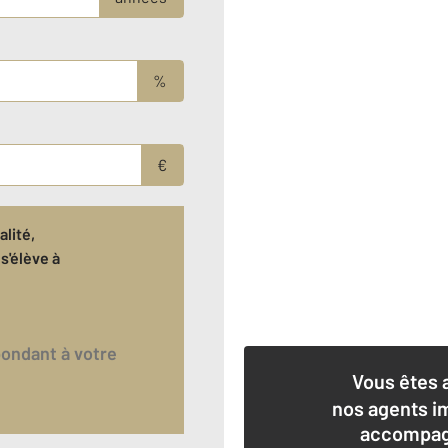
%
€
lité,
s'élève à
€
Vous êtes 
nos agents i
accompagn