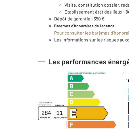
Visite, constitution dossier, réd
Etablissement état des lieux : 8
Dépôt de garantie : 350 €
Barèmes d'honoraires de l'agence
Pour consulter les barèmes d'honorair
Les informations sur les risques auxq
Les performances énerg
logement extrêmement performant
*
consommation
(énergie primaire)
émissions
284
11
2
2
kg CO
/m
.an
kWh/m
.an
2