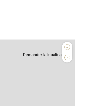
+
Demander la localisation
-
2
aditionnelle