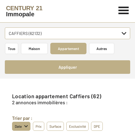
CENTURY 21
Immopale
CAFFIERS (62132)
Tous
Maison
Appartement
Autres
Appliquer
Location appartement Caffiers (62)
2 annonces immobilières :
Trier par :
Date
Prix
Surface
Exclusivité
DPE