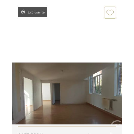
Exclusivité
CAFFIERS 62
2
63,15 m
, 4 pièces
Ref : 18905
Appartement à louer
670 €
par mois charges comprises
Visiter le site dédié