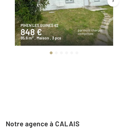
PIHEN LES GUINES 62
LE
848 €
9
par mois charges
comprises
2
85,6 m
, Maison
, 3 pcs
11
Notre agence à CALAIS