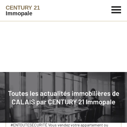
CENTURY 21
Immopale
Immobilier
Actualités immobilières à CALAIS
Toutes les actualités immobilières de
DÉCOUVREZ CLÉ, LE NOUVEAU SERVICE EXCLUSIF
CALAIS par
CENTURY 21 Immopale
CENTURY 21
DÉCOUVREZ LE NOUVEAU SERVICE EXCLUSIF CENTURY 21,
CLÉ, POUR UNE VENTE OU UN ACHAT IMMOBILIER
#ENTOUTESÉCURITÉ Vous vendez votre appartement ou