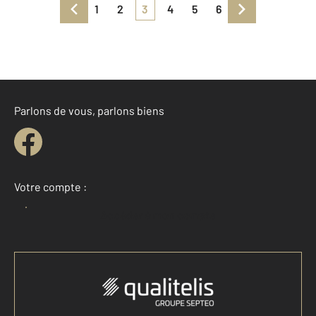
1
2
3
4
5
6
Parlons de vous, parlons biens
Votre compte :
Accéder à mon compte