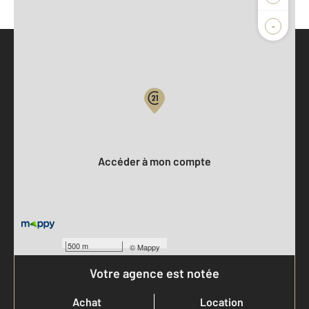
-
Parlons de vous, parlons biens
Votre compte :
Accéder à mon compte
500 m
©
Mappy
Votre agence est notée
Achat
Location