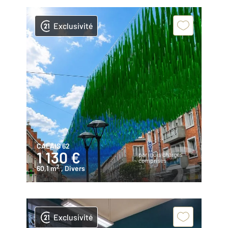
Exclusivité
CALAIS 62
1 130 €
par mois charges
comprises
2
60,1 m
, Divers
Exclusivité