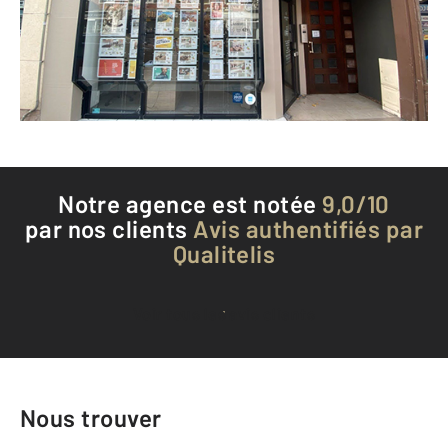
Envoyer un message
Téléphoner à l'agence
Notre agence est notée
9,0/10
par nos clients
Avis authentifiés par
Qualitelis
Voir tous les avis clients
Nous trouver