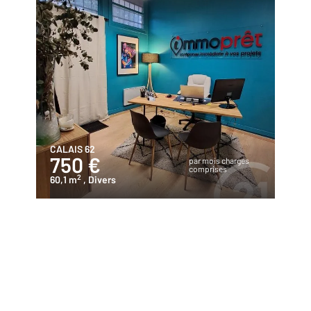
CALAIS 62
750 €
par mois charges
comprises
2
60,1 m
, Divers